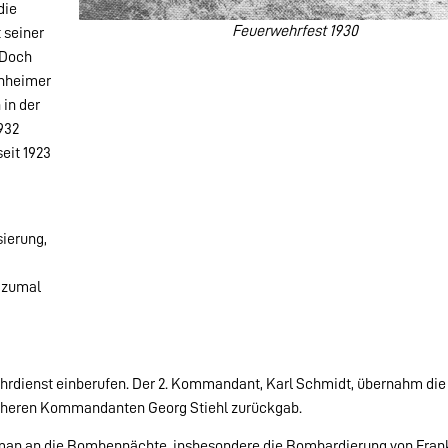
die
Feuerwehrfest 1930
 seiner
 Doch
chheimer
in der
932
eit 1923
sierung,
, zumal
rdienst einberufen. Der 2. Kommandant, Karl Schmidt, übernahm die 
rüheren Kommandanten Georg Stiehl zurückgab.
an an die Bombennächte, insbesondere die Bombardierung von Frank