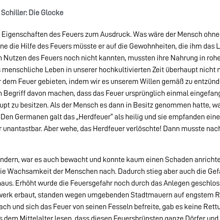
Schiller: Die Glocke
n Eigen­schaften des Feuers zum Ausdruck. Was wäre der Mensch ohne 
e die Hilfe des Feuers müsste er auf die Gewohnheiten, die ihm das 
n Nutzen des Feuers noch nicht kannten, mussten ihre Nahrung in ro
s menschliche Leben in unserer hochkultivierten Zeit überhaupt nicht
ir dem Feuer gebieten, indem wir es unserem Willen gemäß zu entzünd
n Begriff davon machen, dass das Feuer ursprünglich einmal eingefa
upt zu besitzen. Als der Mensch es dann in Besitz genommen hatte, wa
. Den Germanen galt das „Herdfeuer“ als heilig und sie empfanden ein
 unantastbar. Aber wehe, das Herdfeuer verlöschte! Dann musste nach
indern, war es auch bewacht und konnte kaum einen Schaden anrichte
eß die Wachsamkeit der Menschen nach. Dadurch stieg aber auch die Gef
naus. Erhöht wurde die Feuersgefahr noch durch das Anlegen geschlo
fachwerk erbaut, standen wegen umgebenden Stadtmauern auf engstem
h und sich das Feuer von seinen Fesseln befreite, gab es keine Rett
us dem Mittelalter lesen, dass diesen Feuersbrünsten ganze Dörfer un