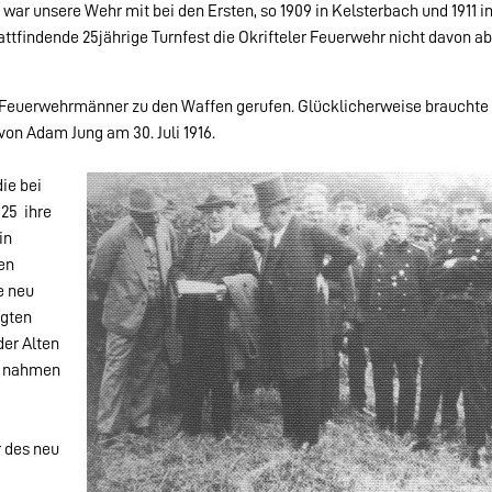
r unsere Wehr mit bei den Ersten, so 1909 in Kelsterbach und 1911 i
attfindende 25jährige Turnfest die Okrifteler Feuerwehr nicht davon a
r Feuerwehrmänner zu den Waffen gerufen. Glücklicherweise brauchte
von Adam Jung am 30. Juli 1916.
ie bei
25 ihre
in
en
e neu
ngten
der Alten
u nahmen
r des neu