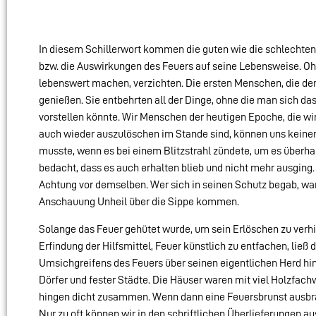
In diesem Schillerwort kommen die guten wie die schlechte
bzw. die Auswirkungen des Feuers auf seine Lebensweise. Ohn
lebenswert machen, verzichten. Die ersten Menschen, die de
genießen. Sie entbehrten all der Dinge, ohne die man sich da
vorstellen könnte. Wir Menschen der heutigen Epoche, die w
auch wieder auszulöschen im Stande sind, können uns keine
musste, wenn es bei einem Blitzstrahl zündete, um es überha
bedacht, dass es auch erhalten blieb und nicht mehr ausging
Achtung vor demselben. Wer sich in seinen Schutz begab, war
Anschauung Unheil über die Sippe kommen.
Solange das Feuer gehütet wurde, um sein Erlöschen zu verh
Erfindung der Hilfsmittel, Feuer künstlich zu entfachen, li
Umsichgreifens des Feuers über seinen eigentlichen Herd hi
Dörfer und fester Städte. Die Häuser waren mit viel Holz
hingen dicht zusammen. Wenn dann eine Feuersbrunst ausbrac
Nur zu oft können wir in den schriftlichen Überlieferungen a