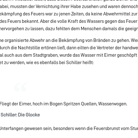
dabei, mussten der Vernichtung ihrer Habe zusehen und waren dennoch
Bekämpfung des Feuers war zu jenen Zeiten, da keine Abwehrmittel zur
 des Feuers bekannt. Aber die volle Kraft des Wassers gegen das Feuer
hervorgehen zu lassen, dazu fehlten dem Menschen damals die geeign
ine organisierte Abwehr an die Bekämpfung von Bränden zu gehen. We
urch die Nachtstille ertönen ließ, dann eilten die Vertreter der handw
mal auch aus dem Stadtgraben, wurde das Wasser mit Eimer geschöpft
zu werden, wie es ebenfalls bei Schiller heißt:
Fliegt der Eimer, hoch im Bogen Spritzen Quellen, Wasserwogen.
Schiller: Die Glocke
 Unterfangen gewesen sein, besonders wenn die Feuersbrunst vom St