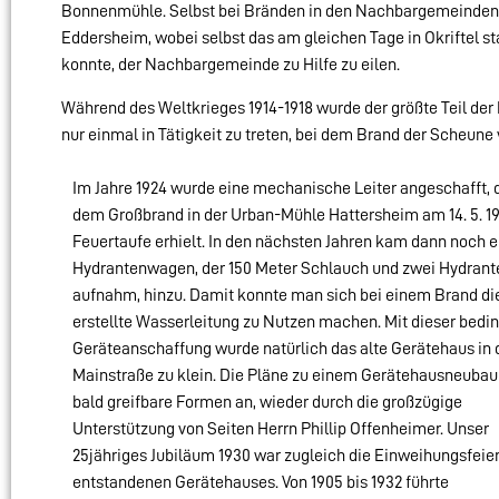
Bonnenmühle. Selbst bei Bränden in den Nachbargemeinden wa
Eddersheim, wobei selbst das am gleichen Tage in Okriftel st
konnte, der Nachbargemeinde zu Hilfe zu eilen.
Während des Weltkrieges 1914-1918 wurde der größte Teil de
nur einmal in Tätigkeit zu treten, bei dem Brand der Scheune 
Im Jahre 1924 wurde eine mechanische Leiter angeschafft, d
dem Großbrand in der Urban-Mühle Hattersheim am 14. 5. 19
Feuertaufe erhielt. In den nächsten Jahren kam dann noch e
Hydrantenwagen, der 150 Meter Schlauch und zwei Hydrant
aufnahm, hinzu. Damit konnte man sich bei einem Brand di
erstellte Wasserleitung zu Nutzen machen. Mit dieser bedi
Geräteanschaffung wurde natürlich das alte Gerätehaus in 
Mainstraße zu klein. Die Pläne zu einem Gerätehausneuba
bald greifbare Formen an, wieder durch die großzügige
Unterstützung von Seiten Herrn Phillip Offenheimer. Unser
25jähriges Jubiläum 1930 war zugleich die Einweihungsfeie
entstandenen Gerätehauses. Von 1905 bis 1932 führte