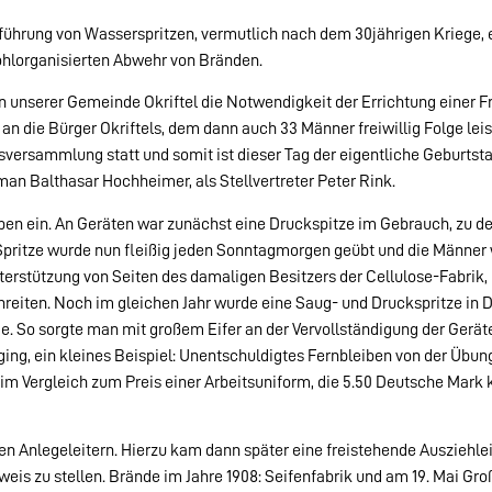
führung von Wasserspritzen, vermutlich nach dem 30jährigen Kriege, 
wohlorganisierten Abwehr von Bränden.
unserer Gemeinde Okriftel die Notwendigkeit der Errichtung einer Fr
 an die Bürger Okriftels, dem dann auch 33 Männer freiwillig Folge lei
sversammlung statt und somit ist dieser Tag der eigentliche Geburtst
an Balthasar Hochheimer, als Stellvertreter Peter Rink.
ben ein. An Geräten war zunächst eine Druckspitze im Gebrauch, zu d
 Spritze wurde nun fleißig jeden Sonntagmorgen geübt und die Männer
terstützung von Seiten des damaligen Besitzers der Cellulose-Fabrik,
hreiten. Noch im gleichen Jahr wurde eine Saug- und Druckspritze in 
de. So sorgte man mit großem Eifer an der Vervollständigung der Gerä
ing, ein kleines Beispiel: Unentschuldigtes Fernbleiben von der Übun
 im Vergleich zum Preis einer Arbeitsuniform, die 5.50 Deutsche Mark 
 Anlegeleitern. Hierzu kam dann später eine freistehende Ausziehleit
weis zu stellen. Brände im Jahre 1908: Seifenfabrik und am 19. Mai Gro