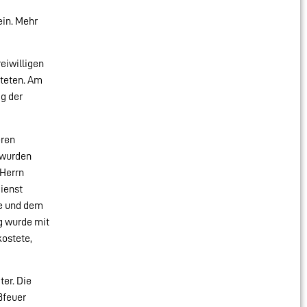
ein. Mehr
eiwilligen
steten. Am
ag der
eren
 wurden
 Herrn
Dienst
te und dem
g wurde mit
kostete,
er. Die
ßfeuer