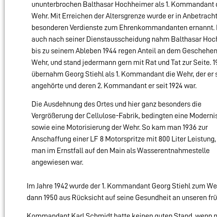
ununterbrochen Balthasar Hochheimer als 1. Kommandant 
Wehr. Mit Erreichen der Altersgrenze wurde er in Anbetracht
besonderen Verdienste zum Ehrenkommandanten ernannt.
auch nach seiner Dienstausscheidung nahm Balthasar Ho
bis zu seinem Ableben 1944 regen Anteil an dem Geschehen 
Wehr, und stand jedermann gern mit Rat und Tat zur Seite. 1
übernahm Georg Stiehl als 1. Kommandant die Wehr, der er s
angehörte und deren 2. Kommandant er seit 1924 war.
Die Ausdehnung des Ortes und hier ganz besonders die
Vergrößerung der Cellulose-Fabrik, bedingten eine Moderni
sowie eine Motorisierung der Wehr. So kam man 1936 zur
Anschaffung einer LF 8 Motorspritze mit 800 Liter Leistung
man im Ernstfall auf den Main als Wasserentnahmestelle
angewiesen war.
Im Jahre 1942 wurde der 1. Kommandant Georg Stiehl zum Weh
dann 1950 aus Rücksicht auf seine Gesundheit an unseren f
Kommandant Karl Schmidt hatte keinen guten Stand, wenn m