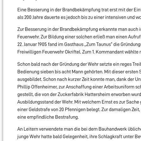
Eine Besserung in der Brandbekämpfung trat erst mit der Ein
als 200 Jahre dauerte es jedoch bis zu einer intensiven und 
Zur Besserung in der Brandbekämpfung erkannte man auch in 
Feuerwehr. Zur Bildung einer solchen erließ man einen Aufruf
22. Januar 1905 fand im Gasthaus ,,Zum Taunus“ die Gründung
Freiwilligen Feuerwehr Okriftel. Zum 1. Kommandant wählte m
Schon bald nach der Gründung der Wehr setzte ein reges Trei
Bedienung sieben bis acht Mann gehörten. Mit dieser ersten
ausgebildet. Schon nach kurzer Zeit konnte man, dank der Un
Phillip Offenheimer, zur Anschaffung einer Arbeitsuniform sc
gestellt, die von der Zuckerfabrik Hattersheim erworben wur
Ausbildungsstand der Wehr. Mit welchem Ernst es zur Sache g
einer Geldstrafe von 20 Pfennigen belegt. Zur damaligen Zeit,
eine empfindliche Bestrafung.
An Leitern verwendete man die bei dem Bauhandwerk üblichen
junge Wehr hatte bald Gelegenheit, ihre Schlagkraft unter Be