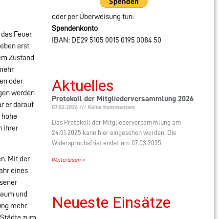
oder per Überweisung tun:
Spendenkonto
das Feuer,
IBAN: DE29 5105 0015 0195 0084 50
Leben erst
hem Zustand
 mehr
Aktuelles
en oder
ngen werden
Protokoll der Mitgliederversammlung 2026
r er darauf
07.02.2026
Keine Kommentare
e hohe
Das Protokoll der Mitgliederversammlung am
 ihrer
24.01.2025 kann hier eingesehen werden. Die
Widerspruchsfrist endet am 07.03.2025.
n. Mit der
Weiterlesen »
ahr eines
ssener
 Raum und
Neueste Einsätze
ung mehr.
d Städte zum