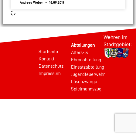
Andreas Weber
16.09.2019
Wehren im
Stadtgebiet:
Abteilungen
Startseite
Alters- &
Kontakt
Ehrenabteilung
Datenschutz
Einsatzabteilung
Impressum
Jugendfeuerwehr
Löschzwerge
Spielmannszug