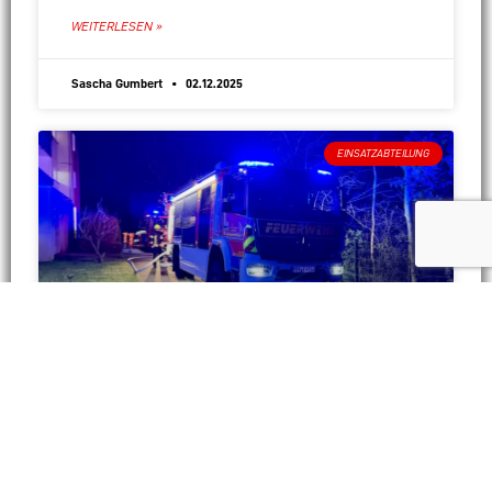
WEITERLESEN »
Sascha Gumbert
02.12.2025
EINSATZABTEILUNG
Wohnungsbrand MFH – Menschen
in Gefahr
Am Samstagabend kam es in der Sindlinger Straße in
Hattersheim-Okriftel zu einem größeren Feuerwehr-