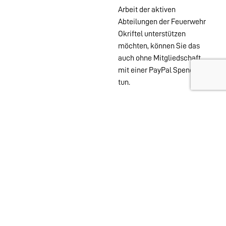
Arbeit der aktiven
Abteilungen der Feuerwehr
Okriftel unterstützen
möchten, können Sie das
auch ohne Mitgliedschaft
mit einer PayPal Spende
tun.
Wehren im
Stadtgebiet:
Abteilungen
Startseite
Alters- &
Kontakt
Ehrenabteilung
Datenschutz
Einsatzabteilung
Impressum
Jugendfeuerwehr
Löschzwerge
Spielmannszug