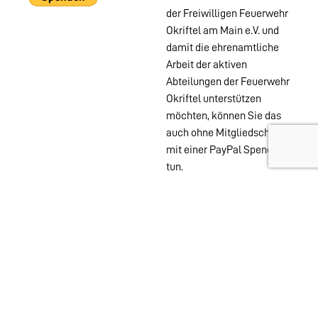
der Freiwilligen Feuerwehr
Okriftel am Main e.V. und
damit die ehrenamtliche
Arbeit der aktiven
Abteilungen der Feuerwehr
Okriftel unterstützen
möchten, können Sie das
auch ohne Mitgliedschaft
mit einer PayPal Spende
tun.
Wehren im
Stadtgebiet:
Abteilungen
Startseite
Alters- &
Kontakt
Ehrenabteilung
Datenschutz
Einsatzabteilung