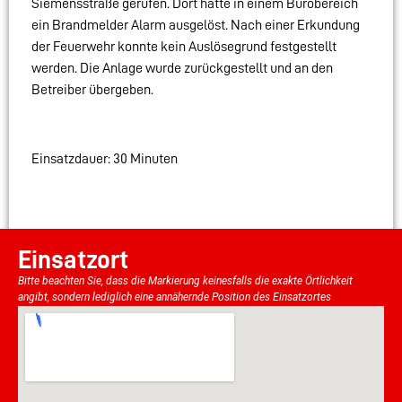
Siemensstraße gerufen. Dort hatte in einem Bürobereich
ein Brandmelder Alarm ausgelöst. Nach einer Erkundung
der Feuerwehr konnte kein Auslösegrund festgestellt
werden. Die Anlage wurde zurückgestellt und an den
Betreiber übergeben.
Einsatzdauer: 30 Minuten
Einsatzort
Bitte beachten Sie, dass die Markierung keinesfalls die exakte Örtlichkeit
angibt, sondern lediglich eine annähernde Position des Einsatzortes