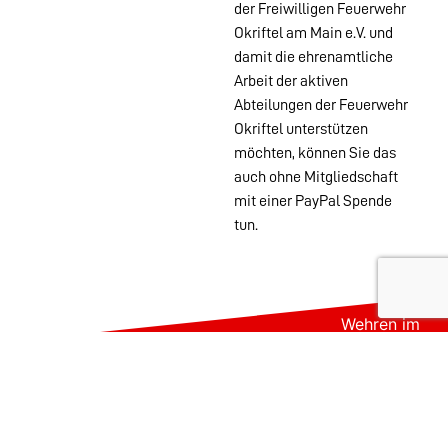
der Freiwilligen Feuerwehr
Okriftel am Main e.V. und
damit die ehrenamtliche
Arbeit der aktiven
Abteilungen der Feuerwehr
Okriftel unterstützen
möchten, können Sie das
auch ohne Mitgliedschaft
mit einer PayPal Spende
tun.
Wehren im
Stadtgebiet:
Abteilungen
Startseite
Alters- &
Kontakt
Ehrenabteilung
Datenschutz
Einsatzabteilung
Impressum
Jugendfeuerwehr