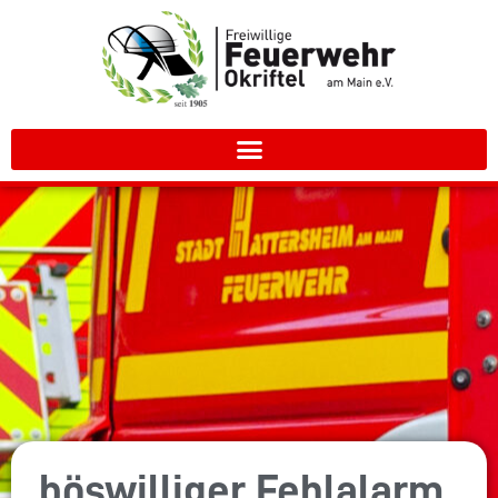
böswilliger Fehlalarm