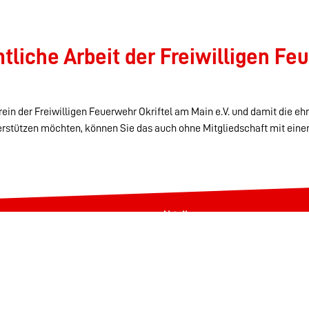
liche Arbeit der Freiwilligen Feu
ein der Freiwilligen Feuerwehr Okriftel am Main e.V. und damit die eh
erstützen möchten, können Sie das auch ohne Mitgliedschaft mit eine
Abteilungen
Alters- & Ehrenabteilung
Einsatzabteilung
Jugendfeuerwehr
Löschzwerge
Spielmannszug