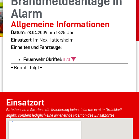
Brandmeldeanlage in
Alarm
Allgemeine Informationen
Datum:
28.04.2009 um 13:25 Uhr
Einsatzort:
Im Nex,Hattersheim
Einheiten und Fahrzeuge:
Feuerwehr Okriftel:
lf20
– Bericht folgt –
Einsatzort
Bitte beachten Sie, dass die Markierung keinesfalls die exakte Örtlichkeit
angibt, sondern lediglich eine annähernde Position des Einsatzortes