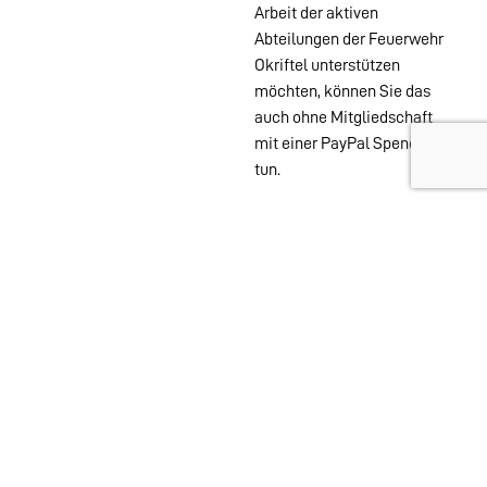
Arbeit der aktiven
Abteilungen der Feuerwehr
Okriftel unterstützen
möchten, können Sie das
auch ohne Mitgliedschaft
mit einer PayPal Spende
tun.
Wehren im
Stadtgebiet:
Abteilungen
Startseite
Alters- &
Kontakt
Ehrenabteilung
Datenschutz
Einsatzabteilung
Impressum
Jugendfeuerwehr
Löschzwerge
Spielmannszug