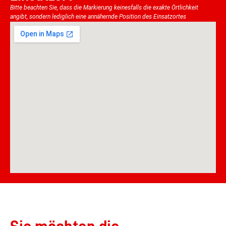
Bitte beachten Sie, dass die Markierung keinesfalls die exakte Örtlichkeit
angibt, sondern lediglich eine annähernde Position des Einsatzortes