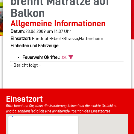
brennt Matratze auf
Balkon
Allgemeine Informationen
Datum:
23.06.2009 um 14:37 Uhr
Einsatzort:
Friedrich-Ebert-Strasse,Hattersheim
Einheiten und Fahrzeuge:
Feuerwehr Okriftel:
lf20
– Bericht folgt –
Einsatzort
Bitte beachten Sie, dass die Markierung keinesfalls die exakte Örtlichkeit
angibt, sondern lediglich eine annähernde Position des Einsatzortes