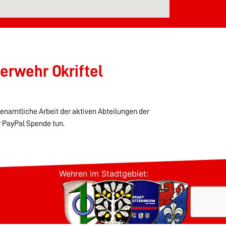
erwehr Okriftel
renamtliche Arbeit der aktiven Abteilungen der
r PayPal Spende tun.
Wehren im Stadtgebiet: