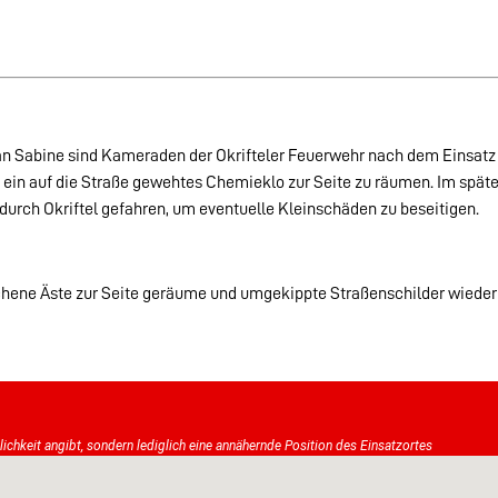
kan Sabine sind Kameraden der Okrifteler Feuerwehr nach dem Einsa
ort ein auf die Straße gewehtes Chemieklo zur Seite zu räumen. Im sp
durch Okriftel gefahren, um eventuelle Kleinschäden zu beseitigen.
ne Äste zur Seite geräume und umgekippte Straßenschilder wieder a
tlichkeit angibt, sondern lediglich eine annähernde Position des Einsatzortes