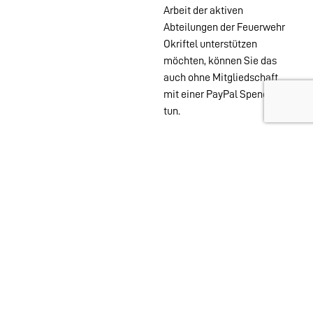
Arbeit der aktiven
Abteilungen der Feuerwehr
Okriftel unterstützen
möchten, können Sie das
auch ohne Mitgliedschaft
mit einer PayPal Spende
tun.
Wehren im
Stadtgebiet:
Abteilungen
Startseite
Alters- &
Kontakt
Ehrenabteilung
Datenschutz
Einsatzabteilung
Impressum
Jugendfeuerwehr
Löschzwerge
Spielmannszug