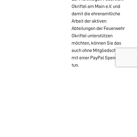
Okriftel am Main e.V. und
damit die ehrenamtliche
Arbeit der aktiven
Abteilungen der Feuerwehr
Okriftel unterstützen
möchten, können Sie das
auch ohne Mitgliedschaft
mit einer PayPal Spende
tun.
Wehren im
Stadtgebiet:
Abteilungen
Startseite
Alters- &
Kontakt
Ehrenabteilung
Datenschutz
Einsatzabteilung
Impressum
Jugendfeuerwehr