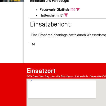
Einheiten und Fahrzeuge:
Feuerwehr Okriftel:
lf20
Hattersheim_01
Einsatzbericht:
Eine Brandmeldeanlage hatte durch Wasserdampf
TM
Einsatzort
Bitte beachten Sie, dass die Markierung keinesfalls die exakte Ör