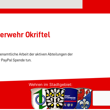
erwehr Okriftel
renamtliche Arbeit der aktiven Abteilungen der
r PayPal Spende tun.
Wehren im Stadtgebiet: