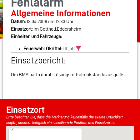
Fehlalarm
Allgemeine Informationen
Datum:
18.04.2008 um 12:33 Uhr
Einsatzort:
Im Gotthelf,Eddersheim
Einheiten und Fahrzeuge:
Feuerwehr Okriftel:
tlf_alt
Einsatzbericht:
Die BMA hatte durch Lösungsmittelrückstände ausgelöst.
Einsatzort
Bitte beachten Sie, dass die Markierung keinesfalls die exakte Örtlichkeit
angibt, sondern lediglich eine annähernde Position des Einsatzortes