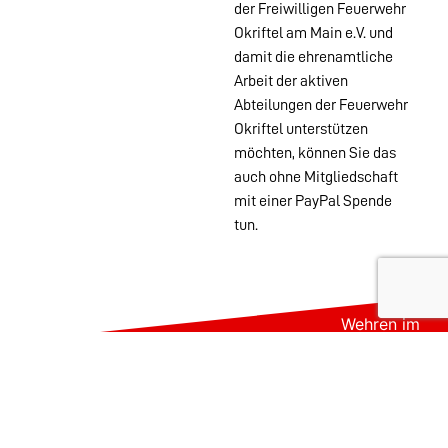
der Freiwilligen Feuerwehr
Okriftel am Main e.V. und
damit die ehrenamtliche
Arbeit der aktiven
Abteilungen der Feuerwehr
Okriftel unterstützen
möchten, können Sie das
auch ohne Mitgliedschaft
mit einer PayPal Spende
tun.
Wehren im
Stadtgebiet:
Abteilungen
Startseite
Alters- &
Kontakt
Ehrenabteilung
Datenschutz
Einsatzabteilung
Impressum
Jugendfeuerwehr