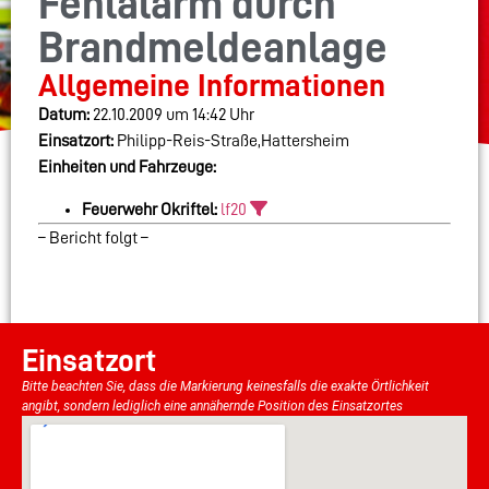
Fehlalarm durch
Brandmeldeanlage
Allgemeine Informationen
Datum:
22.10.2009 um 14:42 Uhr
Einsatzort:
Philipp-Reis-Straße,Hattersheim
Einheiten und Fahrzeuge:
Feuerwehr Okriftel:
lf20
– Bericht folgt –
Einsatzort
Bitte beachten Sie, dass die Markierung keinesfalls die exakte Örtlichkeit
angibt, sondern lediglich eine annähernde Position des Einsatzortes