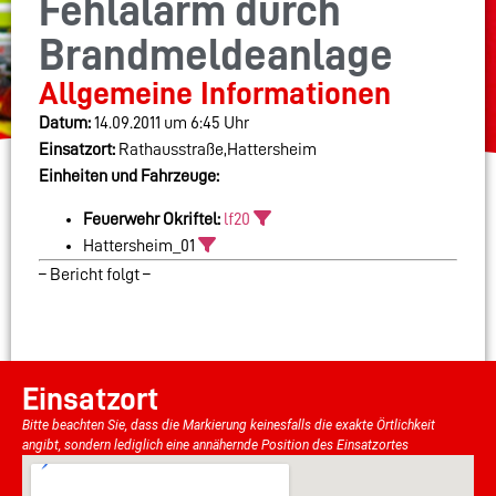
Fehlalarm durch
Brandmeldeanlage
Allgemeine Informationen
Datum:
14.09.2011 um 6:45 Uhr
Einsatzort:
Rathausstraße,Hattersheim
Einheiten und Fahrzeuge:
Feuerwehr Okriftel:
lf20
Hattersheim_01
– Bericht folgt –
Einsatzort
Bitte beachten Sie, dass die Markierung keinesfalls die exakte Örtlichkeit
angibt, sondern lediglich eine annähernde Position des Einsatzortes