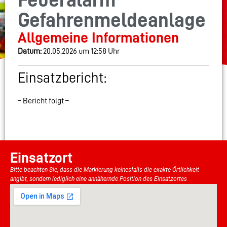
Feueralarm
Gefahrenmeldeanlage
Allgemeine Informationen
Datum:
20.05.2026 um 12:58 Uhr
Einsatzbericht:
– Bericht folgt –
Einsatzort
Bitte beachten Sie, dass die Markierung keinesfalls die exakte Örtlichkeit
angibt, sondern lediglich eine annähernde Position des Einsatzortes