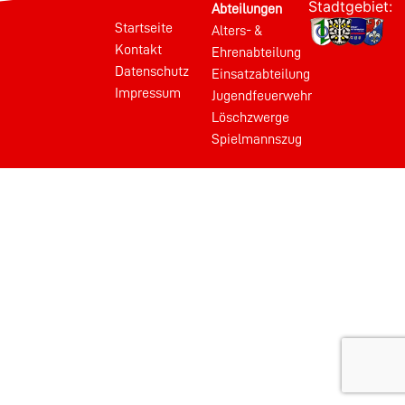
Stadtgebiet:
Abteilungen
Startseite
Alters- &
Kontakt
Ehrenabteilung
Datenschutz
Einsatzabteilung
Impressum
Jugendfeuerwehr
Löschzwerge
Spielmannszug