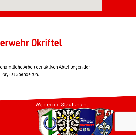
erwehr Okriftel
renamtliche Arbeit der aktiven Abteilungen der
r PayPal Spende tun.
Wehren im Stadtgebiet: