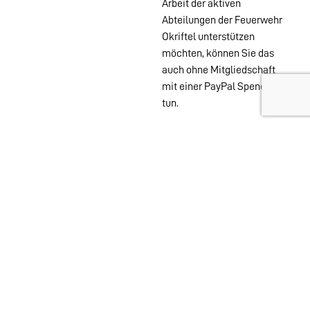
Arbeit der aktiven
Abteilungen der Feuerwehr
Okriftel unterstützen
möchten, können Sie das
auch ohne Mitgliedschaft
mit einer PayPal Spende
tun.
Wehren im
Stadtgebiet:
Abteilungen
Startseite
Alters- &
Kontakt
Ehrenabteilung
Datenschutz
Einsatzabteilung
Impressum
Jugendfeuerwehr
Löschzwerge
Spielmannszug