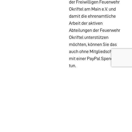
der Freiwilligen Feuerwehr
Okriftel am Main e.V. und
damit die ehrenamtliche
Arbeit der aktiven
Abteilungen der Feuerwehr
Okriftel unterstützen
möchten, können Sie das
auch ohne Mitgliedschaft
mit einer PayPal Spende
tun.
Wehren im
Stadtgebiet:
Abteilungen
Startseite
Alters- &
Kontakt
Ehrenabteilung
Datenschutz
Einsatzabteilung
Impressum
Jugendfeuerwehr