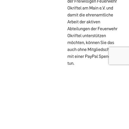
der Freiwilligen Feuerwehr
Okriftel am Main e.V. und
damit die ehrenamtliche
Arbeit der aktiven
Abteilungen der Feuerwehr
Okriftel unterstützen
möchten, können Sie das
auch ohne Mitgliedschaft
mit einer PayPal Spende
tun.
Wehren im
Stadtgebiet:
Abteilungen
Startseite
Alters- &
Kontakt
Ehrenabteilung
Datenschutz
Einsatzabteilung
Impressum
Jugendfeuerwehr