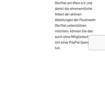
Okriftel am Main e.V. und
damit die ehrenamtliche
Arbeit der aktiven
Abteilungen der Feuerwehr
Okriftel unterstützen
möchten, können Sie das
auch ohne Mitgliedschaft
mit einer PayPal Spende
tun.
Wehren im
Stadtgebiet:
Abteilungen
Startseite
Alters- &
Kontakt
Ehrenabteilung
Datenschutz
Einsatzabteilung
Impressum
Jugendfeuerwehr