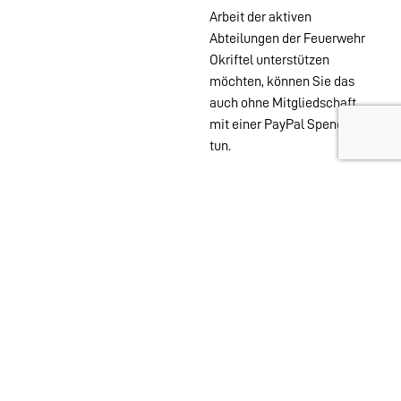
Arbeit der aktiven
Abteilungen der Feuerwehr
Okriftel unterstützen
möchten, können Sie das
auch ohne Mitgliedschaft
mit einer PayPal Spende
tun.
Wehren im
Stadtgebiet:
Abteilungen
Startseite
Alters- &
Kontakt
Ehrenabteilung
Datenschutz
Einsatzabteilung
Impressum
Jugendfeuerwehr
Löschzwerge
Spielmannszug