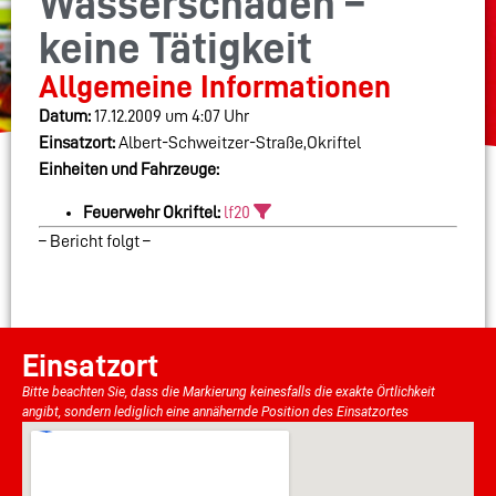
Wasserschaden –
keine Tätigkeit
Allgemeine Informationen
Datum:
17.12.2009 um 4:07 Uhr
Einsatzort:
Albert-Schweitzer-Straße,Okriftel
Einheiten und Fahrzeuge:
Feuerwehr Okriftel:
lf20
– Bericht folgt –
Einsatzort
Bitte beachten Sie, dass die Markierung keinesfalls die exakte Örtlichkeit
angibt, sondern lediglich eine annähernde Position des Einsatzortes