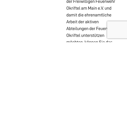
der Freiwilligen Feuerwehr
Okriftel am Main e.V. und
damit die ehrenamtliche
Arbeit der aktiven
Abteilungen der Feuerwehr
Okriftel unterstützen
möchten, können Sie das
auch ohne Mitgliedschaft
mit einer PayPal Spende
tun.
Wehren im
Stadtgebiet:
Abteilungen
Startseite
Alters- &
Kontakt
Ehrenabteilung
Datenschutz
Einsatzabteilung
Impressum
Jugendfeuerwehr