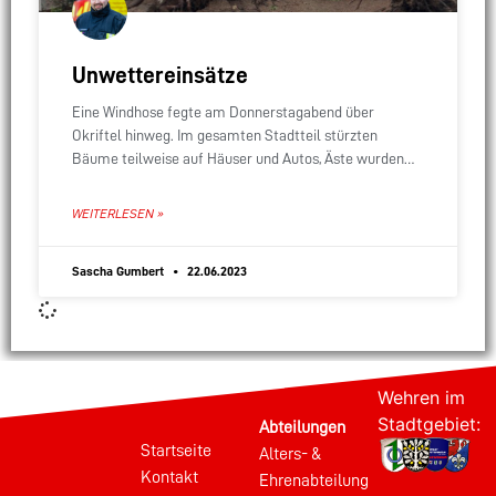
Unwettereinsätze
Eine Windhose fegte am Donnerstagabend über
Okriftel hinweg. Im gesamten Stadtteil stürzten
Bäume teilweise auf Häuser und Autos, Äste wurden
abgeknickt, einige Ziegel fielen von Dächern, bei einer
Autowerkstatt deckte
WEITERLESEN »
Sascha Gumbert
22.06.2023
Wehren im
Stadtgebiet:
Abteilungen
Startseite
Alters- &
Kontakt
Ehrenabteilung