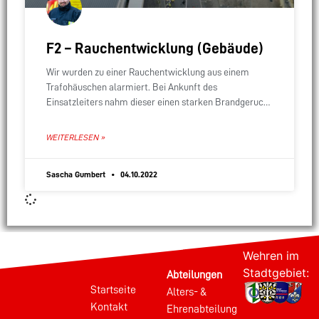
F2 – Rauchentwicklung (Gebäude)
Wir wurden zu einer Rauchentwicklung aus einem
Trafohäuschen alarmiert. Bei Ankunft des
Einsatzleiters nahm dieser einen starken Brandgeruch
war. Auf Grund der elektischen Gefahr wurde ein
Sicherheitsradius eingerichtet und das
WEITERLESEN »
Sascha Gumbert
04.10.2022
Wehren im
Stadtgebiet:
Abteilungen
Startseite
Alters- &
Kontakt
Ehrenabteilung