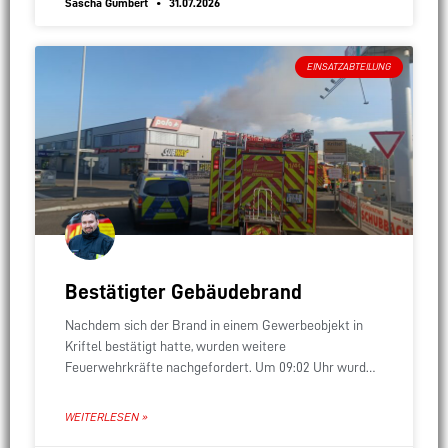
Sascha Gumbert
31.07.2026
EINSATZABTEILUNG
Bestätigter Gebäudebrand
Nachdem sich der Brand in einem Gewerbeobjekt in
Kriftel bestätigt hatte, wurden weitere
Feuerwehrkräfte nachgefordert. Um 09:02 Uhr wurde
unser überörtlicher Sofort-Löschzug alarmiert, der
sich aus allen drei Stadtteilwehren zusammensetzt.
WEITERLESEN »