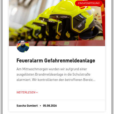
EINSATZABTEILUNG
Feueralarm Gefahrenmeldeanlage
Am Mittwochmorgen wurden wir aufgrund einer
ausgelösten Brandmeldeanlage in die Schulstraße
alarmiert. Wir kontrollierten den betroffenen Bereich
des Seniorenzentrums. Es war jedoch kein Grund für
den Alarm erkennbar. Daher war
WEITERLESEN »
Sascha Gumbert
05.08.2026