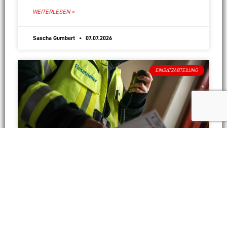
Sprinkleranlage feststellen, es
WEITERLESEN »
Sascha Gumbert
07.07.2026
EINSATZABTEILUNG
Feueralarm Gefahrenmeldeanlage
Aufgrund einer ausgelösten Brandmeldeanlage wurden
wir am Montagnachmittag in den Südring in
Hattersheim alarmiert. Bei unserer Erkundung konnten