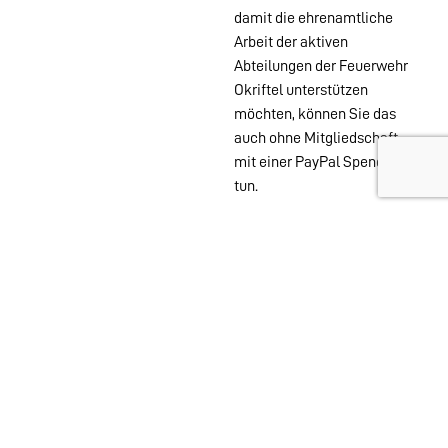
damit die ehrenamtliche
Arbeit der aktiven
Abteilungen der Feuerwehr
Okriftel unterstützen
möchten, können Sie das
auch ohne Mitgliedschaft
mit einer PayPal Spende
tun.
Wehren im
Stadtgebiet:
Abteilungen
Startseite
Alters- &
Kontakt
Ehrenabteilung
Datenschutz
Einsatzabteilung
Impressum
Jugendfeuerwehr
Löschzwerge