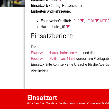
Einsatzort:
Südring, Hattersheim
Einheiten und Fahrzeuge:
Feuerwehr Okriftel:
LF 10
,
LF 20
,
MTF
Hattersheim_01
Einsatzbericht:
Die
Feuerwehr Hattersheim am Main
und die
Feuerwehr Okriftel am Main
wurden am Freitagabe
Einsatzkräfte konnte keine Ursache für die Auslö
übergeben.
Einsatzort
Bitte beachten Sie, dass die Markierung keinesfalls die exakte Ör