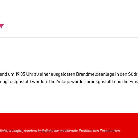
nd um 19:05 Uhr zu einer ausgelösten Brandmeldeanlage in den Südri
sung festgestellt werden. Die Anlage wurde zurückgestellt und die E
tlichkeit angibt, sondern lediglich eine annähernde Position des Einsatzortes