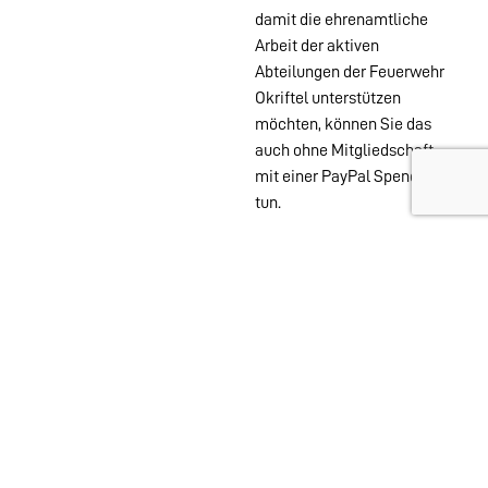
damit die ehrenamtliche
Arbeit der aktiven
Abteilungen der Feuerwehr
Okriftel unterstützen
möchten, können Sie das
auch ohne Mitgliedschaft
mit einer PayPal Spende
tun.
Wehren im
Stadtgebiet:
Abteilungen
Startseite
Alters- &
Kontakt
Ehrenabteilung
Datenschutz
Einsatzabteilung
Impressum
Jugendfeuerwehr
Löschzwerge