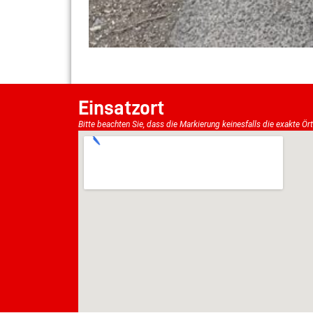
Einsatzort
Bitte beachten Sie, dass die Markierung keinesfalls die exakte Ör