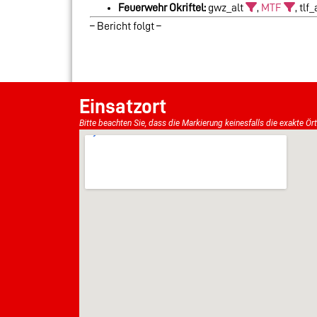
Feuerwehr Okriftel:
gwz_alt
,
MTF
, tlf
– Bericht folgt –
Einsatzort
Bitte beachten Sie, dass die Markierung keinesfalls die exakte Ör