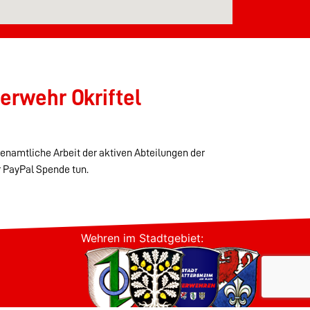
erwehr Okriftel
renamtliche Arbeit der aktiven Abteilungen der
r PayPal Spende tun.
Wehren im Stadtgebiet: