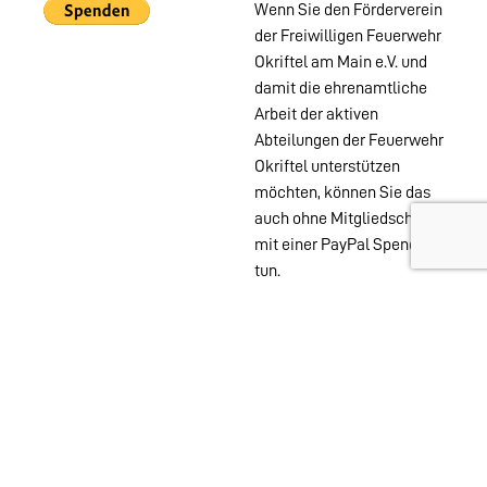
Wenn Sie den Förderverein
der Freiwilligen Feuerwehr
Okriftel am Main e.V. und
damit die ehrenamtliche
Arbeit der aktiven
Abteilungen der Feuerwehr
Okriftel unterstützen
möchten, können Sie das
auch ohne Mitgliedschaft
mit einer PayPal Spende
tun.
Wehren im
Stadtgebiet:
Abteilungen
Startseite
Alters- &
Kontakt
Ehrenabteilung
Datenschutz
Einsatzabteilung