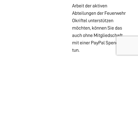
Arbeit der aktiven
Abteilungen der Feuerwehr
Okriftel unterstützen
möchten, können Sie das
auch ohne Mitgliedschaft
mit einer PayPal Spende
tun.
Wehren im
Stadtgebiet:
Abteilungen
Startseite
Alters- &
Kontakt
Ehrenabteilung
Datenschutz
Einsatzabteilung
Impressum
Jugendfeuerwehr
Löschzwerge
Spielmannszug