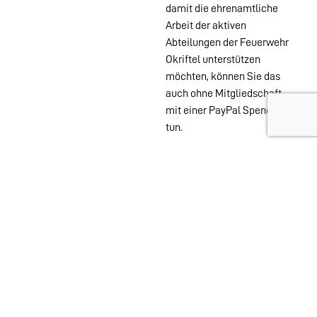
damit die ehrenamtliche
Arbeit der aktiven
Abteilungen der Feuerwehr
Okriftel unterstützen
möchten, können Sie das
auch ohne Mitgliedschaft
mit einer PayPal Spende
tun.
Wehren im
Stadtgebiet:
Abteilungen
Startseite
Alters- &
Kontakt
Ehrenabteilung
Datenschutz
Einsatzabteilung
Impressum
Jugendfeuerwehr
Löschzwerge