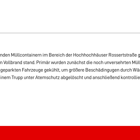
den Müllcontainern im Bereich der Hochhochhäuser Rossertstraße ger
 in Vollbrand stand. Primär wurden zunächst die noch unversehrten Mü
rn geparkten Fahrzeuge gekühlt, um größere Beschädingugen durch Wä
einem Trupp unter Atemschutz abgelöscht und anschließend kontrollier