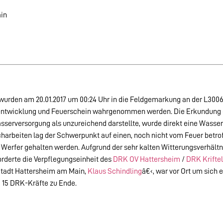
in
urden am 20.01.2017 um 00:24 Uhr in die Feldgemarkung an der L3006 
chentwicklung und Feuerschein wahrgenommen werden. Die Erkundung e
asserversorgung als unzureichend darstellte, wurde direkt e
ine Wasser
arbeiten lag der Schwerpunkt auf einen, noch nicht vom Feuer betrof
erfer gehalten werden. Aufgrund der sehr kalten Witterungsverhältnis
forderte die Verpflegungseinheit des
DRK OV Hattersheim
/
DRK Kriftel
Stadt Hattersheim am Main,
Klaus Schindling
â€‹, war vor Ort um sich 
d 15 DRK-Kräfte zu Ende.