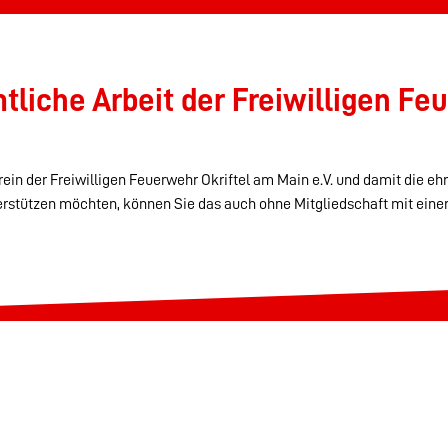
liche Arbeit der Freiwilligen Feu
ein der Freiwilligen Feuerwehr Okriftel am Main e.V. und damit die eh
erstützen möchten, können Sie das auch ohne Mitgliedschaft mit eine
Abteilungen
Alters- & Ehrenabteilung
Einsatzabteilung
Jugendfeuerwehr
Löschzwerge