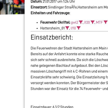
Datum:
21.01.2017 um 1:24 Uhr
Einsatzort:
Sindlinger StraÃŸe,Hattersheim am Ma
Einheiten und Fahrzeuge:
Feuerwehr Okriftel:
gwl2
,
lf20
,
MTF
Hattersheim_01
,
lf10
Einsatzbericht:
Die Feuerwehren der Stadt Hattersheim am Main w
Bereits auf der Anfahrt konnte eine starke Rau
sich sehr schnell ausbreitete. Da sich die Löschw
nahe gelegenen Bachlauf aufgebaut. Bei den Lösch
massiven Löschangriff mit 4 C-Rohren und einem W
Einsatzkräfte sehr schwierig. Die Einsatzleitung 
versorgt werden konnten. Der Bürgermeister der 
Stunden war der Einsatz für die 74 Feuerwehr- un
Einsatzdauer: 6 1/2 Stunden