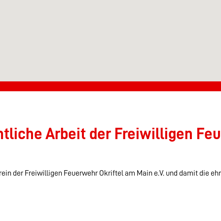
liche Arbeit der Freiwilligen Feu
ein der Freiwilligen Feuerwehr Okriftel am Main e.V. und damit die eh
erstützen möchten, können Sie das auch ohne Mitgliedschaft mit eine