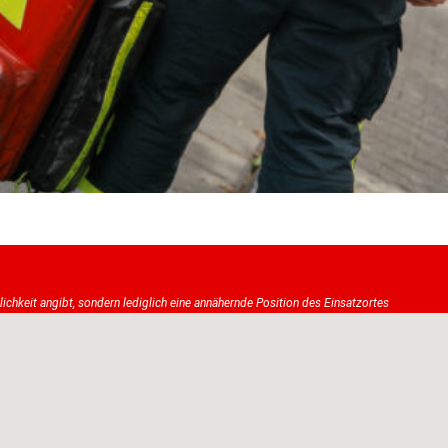
tlichkeit angibt, sondern lediglich eine annähernde Position des Einsatzortes