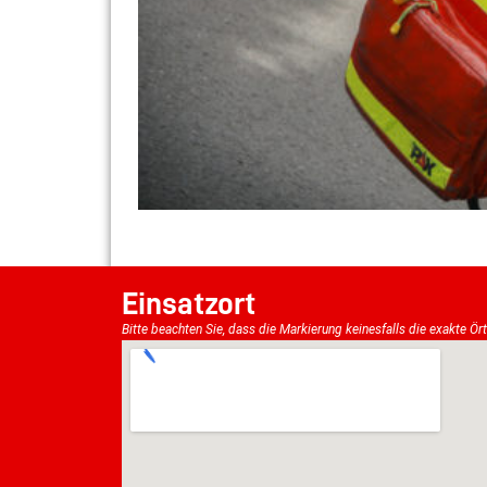
Einsatzort
Bitte beachten Sie, dass die Markierung keinesfalls die exakte Ör