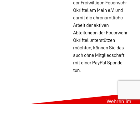
der Freiwilligen Feuerwehr
Okriftel am Main e.V. und
damit die ehrenamtliche
Arbeit der aktiven
Abteilungen der Feuerwehr
Okriftel unterstützen
möchten, können Sie das
auch ohne Mitgliedschaft
mit einer PayPal Spende
tun.
Wehren im
Stadtgebiet:
Abteilungen
Startseite
Alters- &
Kontakt
Ehrenabteilung
Datenschutz
Einsatzabteilung
Impressum
Jugendfeuerwehr