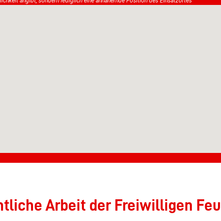
tlichkeit angibt, sondern lediglich eine annähernde Position des Einsatzortes
liche Arbeit der Freiwilligen Feu