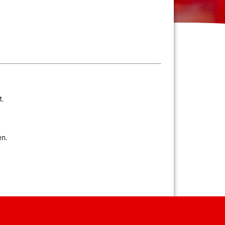
t.
en.