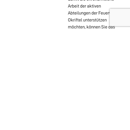
Arbeit der aktiven
Abteilungen der Feuerwehr
Okriftel unterstützen
möchten, können Sie das
auch ohne Mitgliedschaft
mit einer PayPal Spende
tun.
Wehren im
Stadtgebiet:
Abteilungen
Startseite
Alters- &
Kontakt
Ehrenabteilung
Datenschutz
Einsatzabteilung
Impressum
Jugendfeuerwehr
Löschzwerge
Spielmannszug