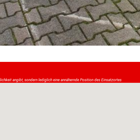
tlichkeit angibt, sondern lediglich eine annähernde Position des Einsatzortes