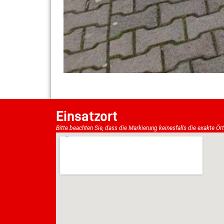
Einsatzort
Bitte beachten Sie, dass die Markierung keinesfalls die exakte Ör