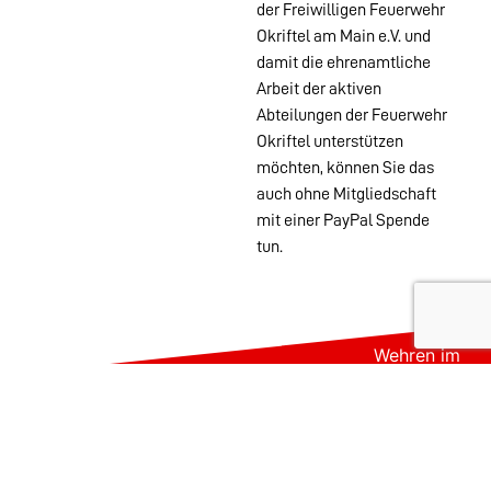
der Freiwilligen Feuerwehr
Okriftel am Main e.V. und
damit die ehrenamtliche
Arbeit der aktiven
Abteilungen der Feuerwehr
Okriftel unterstützen
möchten, können Sie das
auch ohne Mitgliedschaft
mit einer PayPal Spende
tun.
Wehren im
Stadtgebiet:
Abteilungen
Startseite
Alters- &
Kontakt
Ehrenabteilung
Datenschutz
Einsatzabteilung
Impressum
Jugendfeuerwehr